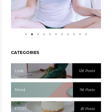
CATEGORIES
Look
126 Posts
Mood
116 Posts
FOOD
81 Posts