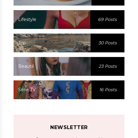
Lifestyle
69 Posts
Trip
30 Posts
Beauté
23 Posts
Série TV
16 Posts
NEWSLETTER