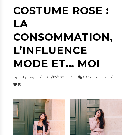
COSTUME ROSE :
LA
CONSOMMATION,
L’INFLUENCE
MODE ET… MOI
by
dollyjessy
05/12/2021
6 Comments
15