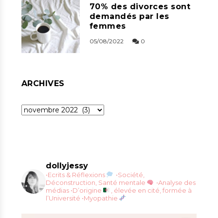
70% des divorces sont
demandés par les
femmes
05/08/2022
0
ARCHIVES
Archives
dollyjessy
•Ecrits & Réflexions
•Société,
Déconstruction, Santé mentale
•Analyse des
médias
•D’origine
, élevée en cité, formée à
l’Université
•Myopathie