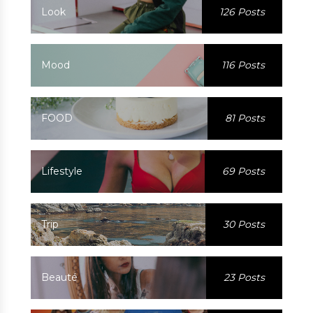
Look
126 Posts
Mood
116 Posts
FOOD
81 Posts
Lifestyle
69 Posts
Trip
30 Posts
Beauté
23 Posts