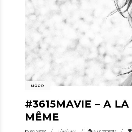
MOOD
#3615MAVIE – A L
MÊME
by
dollyjessy
11/02/2022
4 Comments