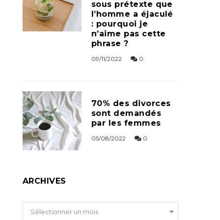
sous prétexte que
l’homme a éjaculé
: pourquoi je
n’aime pas cette
phrase ?
09/11/2022
0
70% des divorces
sont demandés
par les femmes
05/08/2022
0
ARCHIVES
Archives
Sélectionner un mois