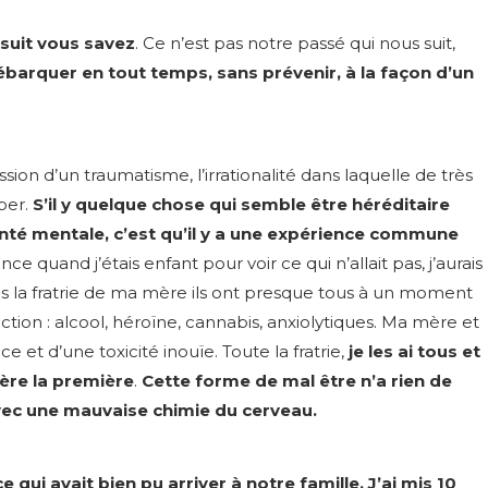
rsuit vous savez
. Ce n’est pas notre passé qui nous suit,
ébarquer en tout temps, sans prévenir, à la façon d’un
ion d’un traumatisme, l’irrationalité dans laquelle de très
ber.
S’il y quelque chose qui semble être héréditaire
nté mentale, c’est qu’il y a une expérience commune
ance quand j’étais enfant pour voir ce qui n’allait pas, j’aurais
 la fratrie de ma mère ils ont presque tous à un moment
tion : alcool, héroïne, cannabis, anxiolytiques. Ma mère et
 et d’une toxicité inouïe. Toute la fratrie,
je les ai tous et
ère la première
.
Cette forme de mal être n’a rien de
avec une mauvaise chimie du cerveau.
qui avait bien pu arriver à notre famille. J’ai mis 10