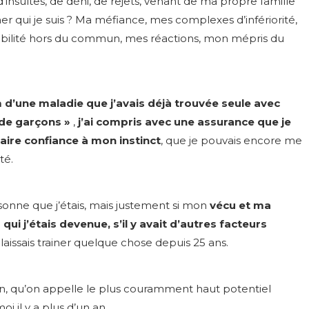
d’insultes, de déni, de rejets, venant de ma propre famille
r qui je suis ? Ma méfiance, mes complexes d’infériorité,
ibilité hors du commun, mes réactions, mon mépris du
d’une maladie que j’avais déjà trouvée seule avec
 de garçons »
,
j’ai compris avec une assurance que je
aire confiance à mon instinct
, que je pouvais encore me
té.
rsonne que j’étais, mais justement si mon
vécu et ma
ui j’étais devenue, s’il y avait d’autres facteurs
 laissais trainer quelque chose depuis 25 ans.
on, qu’on appelle le plus couramment haut potentiel
i il y a plus d’un an.