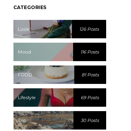
CATEGORIES
Look
126 Posts
Mood
116 Posts
FOOD
81 Posts
Lifestyle
69 Posts
Trip
30 Posts