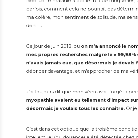
niée, cette maladie a été le fruit de moqueries, 
parfois, comment cela ne pourrait pas détermine
ma colère, mon sentiment de solitude, ma sens
déni, …
Ce jour de juin 2018, où
on m’a annoncé le nom 
mes propres recherches malgré le « 99,98%
n’avais jamais eue, que désormais je devais f
débrider davantage, et m’approcher de ma véri
J’ai toujours dit que mon vécu avait forgé la pe
myopathie avaient eu tellement d’impact sur q
désormais je voulais tous les connaitre.
Or je
C’est dans cet optique que la troisième conditi
intellectuel (ou douance) a été détectée chez mo