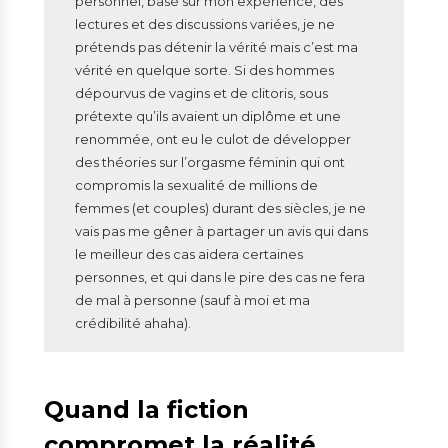
personnel, basé sur mon expérience, des
lectures et des discussions variées, je ne
prétends pas détenir la vérité mais c’est ma
vérité en quelque sorte. Si des hommes
dépourvus de vagins et de clitoris, sous
prétexte qu’ils avaient un diplôme et une
renommée, ont eu le culot de développer
des théories sur l’orgasme féminin qui ont
compromis la sexualité de millions de
femmes (et couples) durant des siècles, je ne
vais pas me gêner à partager un avis qui dans
le meilleur des cas aidera certaines
personnes, et qui dans le pire des cas ne fera
de mal à personne (sauf à moi et ma
crédibilité ahaha).
Quand la fiction
compromet la réalité