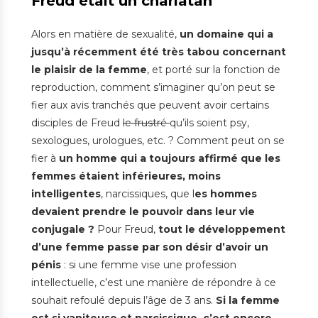
Freud était un charlatan
Alors en matière de sexualité,
un domaine qui a
jusqu’à récemment été très tabou concernant
le plaisir de la femme
, et porté sur la fonction de
reproduction, comment s’imaginer qu’on peut se
fier aux avis tranchés que peuvent avoir certains
disciples de Freud
le frustré
qu’ils soient psy,
sexologues, urologues, etc. ? Comment peut on se
fier à
un homme qui a toujours affirmé que les
femmes étaient inférieures, moins
intelligentes
, narcissiques, que l
es hommes
devaient prendre le pouvoir dans leur vie
conjugale ?
Pour Freud,
tout le développement
d’une femme passe par son désir d’avoir un
pénis
: si une femme vise une profession
intellectuelle, c’est une manière de répondre à ce
souhait refoulé depuis l’âge de 3 ans.
Si la femme
est si vaniteuse et narcissique, c’est encore