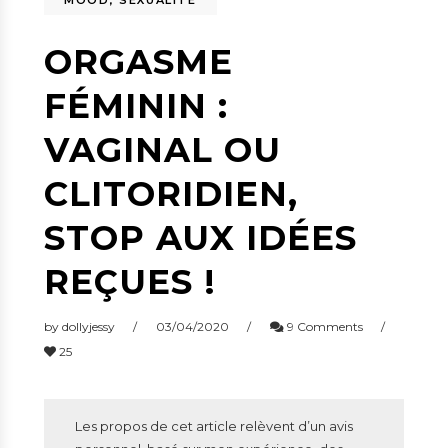
MOOD
,
SEXUALITÉ
ORGASME
FÉMININ :
VAGINAL OU
CLITORIDIEN,
STOP AUX IDÉES
REÇUES !
by
dollyjessy
03/04/2020
9 Comments
25
Les propos de cet article relèvent d’un avis