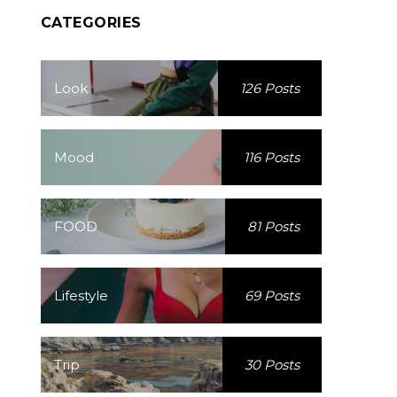
CATEGORIES
Look
126 Posts
Mood
116 Posts
FOOD
81 Posts
Lifestyle
69 Posts
Trip
30 Posts