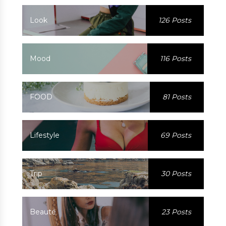
Look
126 Posts
Mood
116 Posts
FOOD
81 Posts
Lifestyle
69 Posts
Trip
30 Posts
Beauté
23 Posts