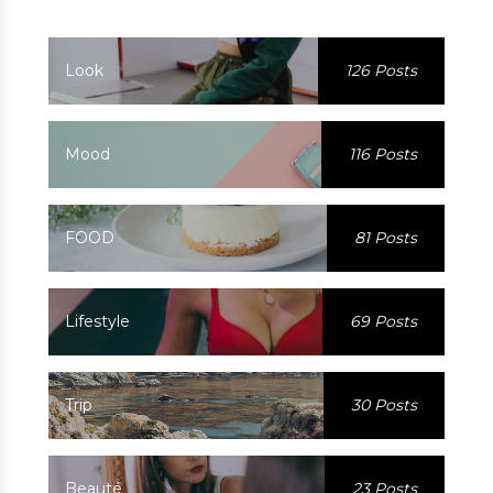
Look
126 Posts
Mood
116 Posts
FOOD
81 Posts
Lifestyle
69 Posts
Trip
30 Posts
Beauté
23 Posts