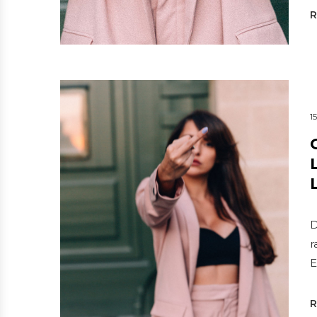
1
D
r
E