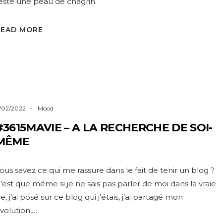
este une peau de chagrin.
READ MORE
1/02/2022
Mood
#3615MAVIE – A LA RECHERCHE DE SOI-
MÊME
ous savez ce qui me rassure dans le fait de tenir un blog ?
’est que même si je ne sais pas parler de moi dans la vraie
ie, j’ai posé sur ce blog qui j’étais, j’ai partagé mon
volution,…