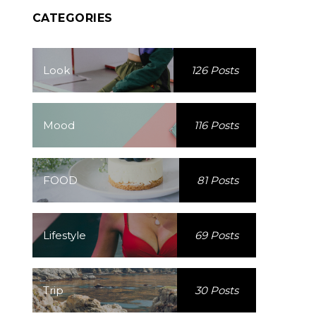
CATEGORIES
Look
126 Posts
Mood
116 Posts
FOOD
81 Posts
Lifestyle
69 Posts
Trip
30 Posts