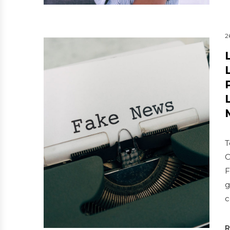
2
T
C
F
g
c