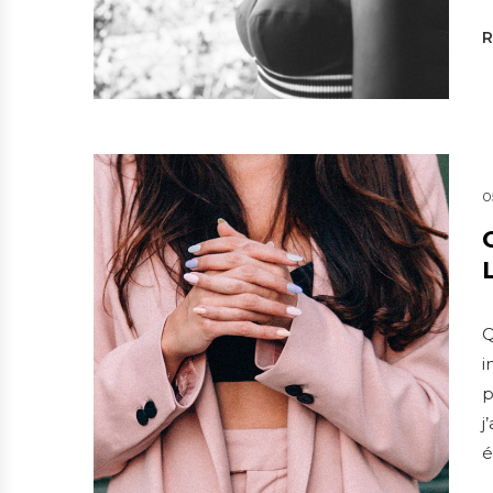
0
Q
i
p
j