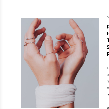
0
T
e
m
p
r