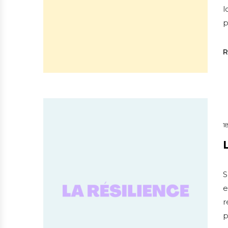
l
p
1
S
e
r
p