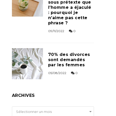
sous prétexte que
l’homme a éjaculé
: pourquoi je
n’aime pas cette
phrase ?
09/11/2022
0
70% des divorces
sont demandés
par les femmes
05/08/2022
0
ARCHIVES
Archives
Sélectionner un mois