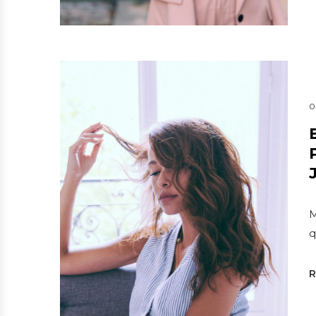
0
M
q