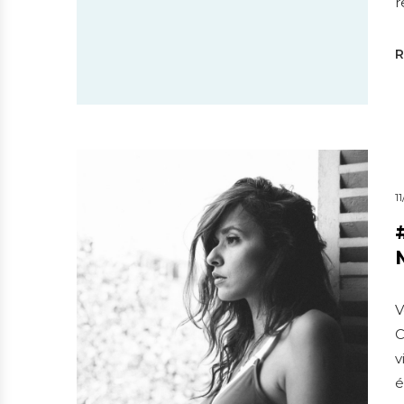
r
1
V
C
v
é