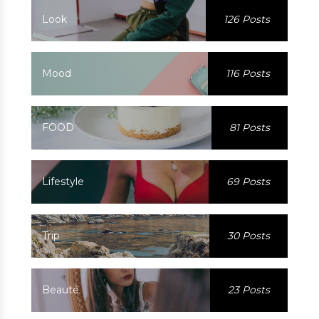
Look
126 Posts
Mood
116 Posts
FOOD
81 Posts
Lifestyle
69 Posts
Trip
30 Posts
Beauté
23 Posts