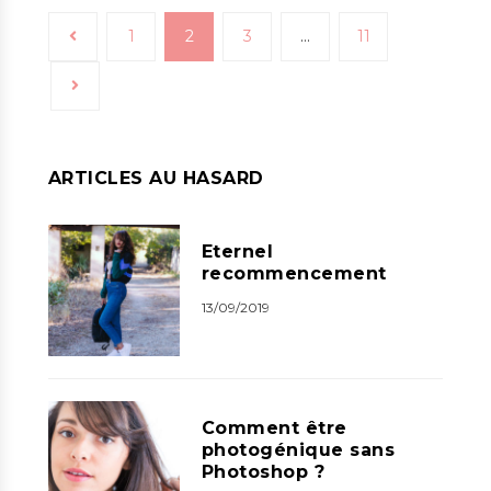
1
2
3
…
11
ARTICLES AU HASARD
Eternel
recommencement
13/09/2019
Comment être
photogénique sans
Photoshop ?