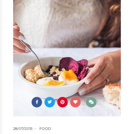
1
36
28/07/2015
FOOD