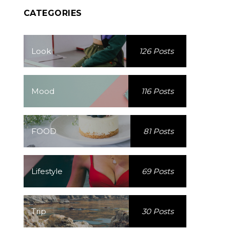
CATEGORIES
Look
126 Posts
Mood
116 Posts
FOOD
81 Posts
Lifestyle
69 Posts
Trip
30 Posts