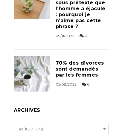
sous prétexte que
l’homme a éjaculé
: pourquoi je
n’aime pas cette
phrase ?
09/11/2022
0
70% des divorces
sont demandés
par les femmes
05/08/2022
0
ARCHIVES
Archives
août 2015 (9)