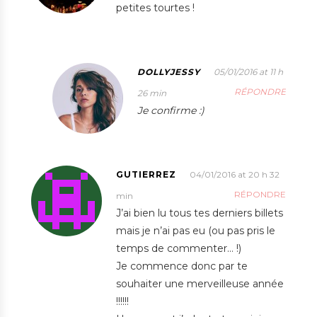
petites tourtes !
DOLLYJESSY
05/01/2016 at 11 h
RÉPONDRE
26 min
Je confirme :)
GUTIERREZ
04/01/2016 at 20 h 32
RÉPONDRE
min
J’ai bien lu tous tes derniers billets
mais je n’ai pas eu (ou pas pris le
temps de commenter… !)
Je commence donc par te
souhaiter une merveilleuse année
!!!!!!