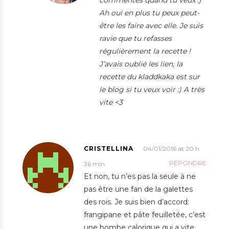
Ah oui en plus tu peux peut-
être les faire avec elle. Je suis
ravie que tu refasses
régulièrement la recette !
J’avais oublié les lien, la
recette du kladdkaka est sur
le blog si tu veux voir :) A très
vite <3
CRISTELLINA
04/01/2016 at 20 h
RÉPONDRE
36 min
Et non, tu n’es pas la seule à ne
pas être une fan de la galettes
des rois. Je suis bien d’accord:
frangipane et pâte feuilletée, c’est
une bombe calorique qui a vite