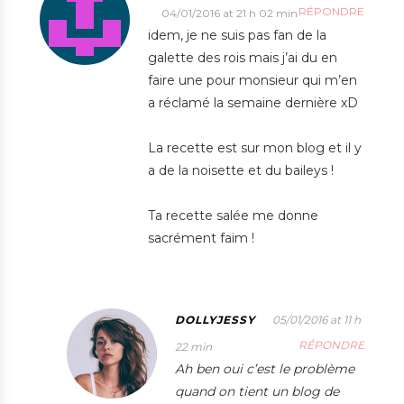
RÉPONDRE
04/01/2016 at 21 h 02 min
idem, je ne suis pas fan de la
galette des rois mais j’ai du en
faire une pour monsieur qui m’en
a réclamé la semaine dernière xD
La recette est sur mon blog et il y
a de la noisette et du baileys !
Ta recette salée me donne
sacrément faim !
DOLLYJESSY
05/01/2016 at 11 h
RÉPONDRE
22 min
Ah ben oui c’est le problème
quand on tient un blog de