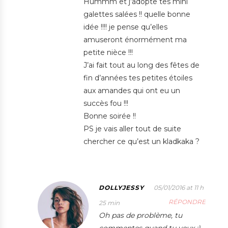
Hummm et j’adopte tes mini
galettes salées !! quelle bonne
idée !!!! je pense qu’elles
amuseront énormément ma
petite nièce !!!
J’ai fait tout au long des fêtes de
fin d’années tes petites étoiles
aux amandes qui ont eu un
succès fou !!!
Bonne soirée !!
PS je vais aller tout de suite
chercher ce qu’est un kladkaka ?
DOLLYJESSY
05/01/2016 at 11 h
RÉPONDRE
25 min
Oh pas de problème, tu
commentes quand tu veux :)