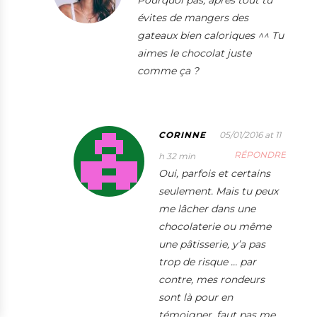
évites de mangers des
gateaux bien caloriques ^^ Tu
aimes le chocolat juste
comme ça ?
CORINNE
05/01/2016 at 11
RÉPONDRE
h 32 min
Oui, parfois et certains
seulement. Mais tu peux
me lâcher dans une
chocolaterie ou même
une pâtisserie, y’a pas
trop de risque … par
contre, mes rondeurs
sont là pour en
témoigner, faut pas me