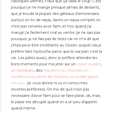
caloriques ultimes, il faut que ça vaille le coup. C’est
pourquoi je ne mange presque jamais de desserts,
que je boude la plupart des gâteaux d’anniversaire,
surtout en fin de repas. Après un repas complet on
n’est pas censées avoir faim, et moi quand j’ai
mangé j’ai facilement mal au ventre (je ne sais pas
pourquoi, je ne fais pas de tests car on m’a dit que
j’étais peut-être intolérante au Gluten, auquel cas je
préfère faire l’autruche parce que le vrai pain c’est la
vie. Les pâtes aussi.), donc je préfère attendre les
bons moments pour me jeter sur un
coeur coulant
,
un kladdkaka
, des
macarons au chocolat
,
un
moelleux à la crème de marrons
,
un cookie géant
mi-cuit
… (je vous donne ni vu ni connu mes
recettes préférées). On me dit qu’il n’est pas
nécessaire d’avoir faim pour se faire plaisir, ok, mais
le plaisir est décuplé quand on a un peu d’appétit
quand même..