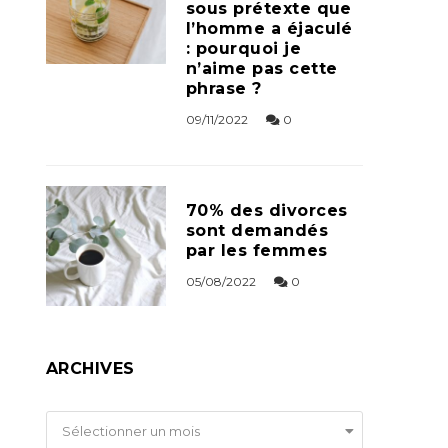
sous prétexte que
l’homme a éjaculé
: pourquoi je
n’aime pas cette
phrase ?
09/11/2022
0
70% des divorces
sont demandés
par les femmes
05/08/2022
0
ARCHIVES
Archives
Sélectionner un mois