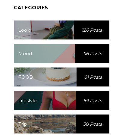
CATEGORIES
Look
126 Posts
Mood
116 Posts
FOOD
81 Posts
Lifestyle
69 Posts
Trip
30 Posts