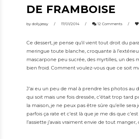
DE FRAMBOISE
by
dollyjessy
17/01/2014
12 Comments
Ce dessert, je pense qu’il vient tout droit du para
meringue toute blanche, croquante à l’extérieur
mascarpone peu sucrée, des myrtilles, un des mei
bien froid. Comment voulez-vous que ce soit ma
J’ai eu un peu de mal à prendre les photos au déb
qui soit mais une fois dressée, c’était trop tard p
la maison, je ne peux pas être sûre qu’elle sera 
parfois ça rate et c’est là que je me dis que c’e
l’assiette j’avais vraiment envie de tout manger,