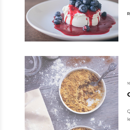
1
Q
l