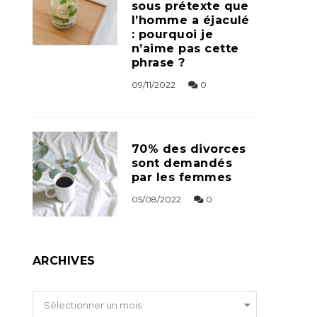
sous prétexte que
l’homme a éjaculé
: pourquoi je
n’aime pas cette
phrase ?
09/11/2022
0
70% des divorces
sont demandés
par les femmes
05/08/2022
0
ARCHIVES
Archives
Sélectionner un mois