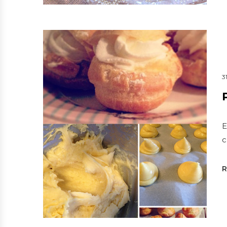
3
E
c