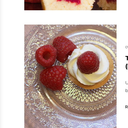
0
U
b