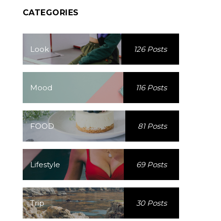
CATEGORIES
Look
126 Posts
Mood
116 Posts
FOOD
81 Posts
Lifestyle
69 Posts
Trip
30 Posts