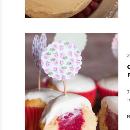
2
J
t