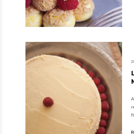
2
A
r
f