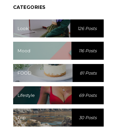
CATEGORIES
Look
126 Posts
Mood
116 Posts
FOOD
81 Posts
Lifestyle
69 Posts
Trip
30 Posts