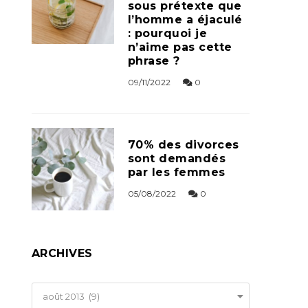
sous prétexte que
l’homme a éjaculé
: pourquoi je
n’aime pas cette
phrase ?
09/11/2022
0
70% des divorces
sont demandés
par les femmes
05/08/2022
0
ARCHIVES
Archives
août 2013 (9)