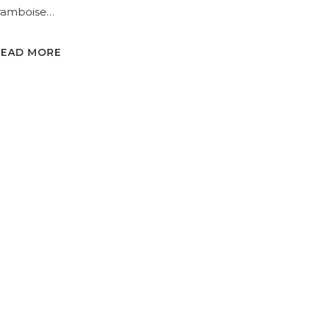
ramboise…
READ MORE