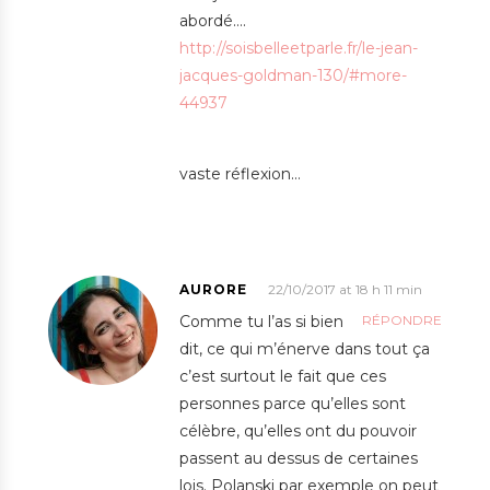
abordé….
http://soisbelleetparle.fr/le-jean-
jacques-goldman-130/#more-
44937
vaste réflexion…
AURORE
22/10/2017 at 18 h 11 min
Comme tu l’as si bien
RÉPONDRE
dit, ce qui m’énerve dans tout ça
c’est surtout le fait que ces
personnes parce qu’elles sont
célèbre, qu’elles ont du pouvoir
passent au dessus de certaines
lois. Polanski par exemple on peut