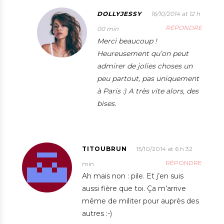
DOLLYJESSY
16/10/2014 at 12 h
RÉPONDRE
00 min
Merci beaucoup !
Heureusement qu’on peut
admirer de jolies choses un
peu partout, pas uniquement
à Paris :) A très vite alors, des
bises.
TITOUBRUN
15/10/2014 at 6 h 32
RÉPONDRE
min
Ah mais non : pile. Et j’en suis
aussi fière que toi. Ça m’arrive
même de militer pour auprès des
autres :-)