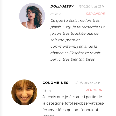
DOLLYJESSY
16/10/2014 at 12 h
RÉPONDRE
03 min
Ce que tu écris me fais très
plaisir Lucy, je te remercie ! Et
je suis très touchée que ce
soit ton premier
commentaire, j’en ai de la
chance ^^ J’espère te revoir
par ici très bientôt, bises.
COLOMBINES
14/10/2014 at 23 h
RÉPONDRE
48 min
Je crois que je fais aussi partie de
la catégorie fofolles-observatrices-
émerveillées-qui-ne-s’ennuient-