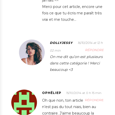
jamais ^^
Merci pour cet article, encore une
fois ce que tu écris me paraît très
vrai et me touche…
DOLLYJESSY
16/10/2014 at 12 h
RÉPONDRE
02 min
On me dit qu’on est plusieurs
dans cette catégorie ! Merci
beaucoup <3
OPHÉLIEP
15/10/2014 at 0 h 15 min
Oh que non, ton article
RÉPONDRE
n’est pas du tout niais, bien au
contraire. J’aime beaucoup la