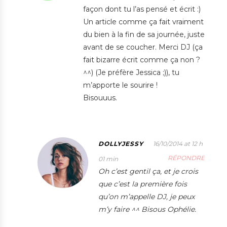
façon dont tu l’as pensé et écrit :)
Un article comme ça fait vraiment
du bien à la fin de sa journée, juste
avant de se coucher. Merci DJ (ça
fait bizarre écrit comme ça non ?
^^) (Je préfère Jessica ;)), tu
m’apporte le sourire !
Bisouuus.
DOLLYJESSY
16/10/2014 at 12 h
RÉPONDRE
01 min
Oh c’est gentil ça, et je crois
que c’est la première fois
qu’on m’appelle DJ, je peux
m’y faire ^^ Bisous Ophélie.