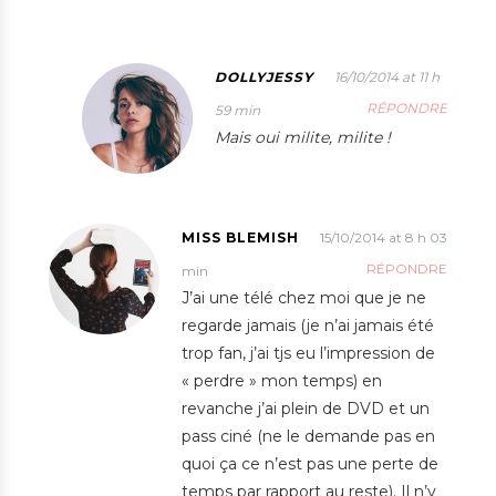
DOLLYJESSY
16/10/2014 at 11 h
RÉPONDRE
59 min
Mais oui milite, milite !
MISS BLEMISH
15/10/2014 at 8 h 03
RÉPONDRE
min
J’ai une télé chez moi que je ne
regarde jamais (je n’ai jamais été
trop fan, j’ai tjs eu l’impression de
« perdre » mon temps) en
revanche j’ai plein de DVD et un
pass ciné (ne le demande pas en
quoi ça ce n’est pas une perte de
temps par rapport au reste). Il n’y