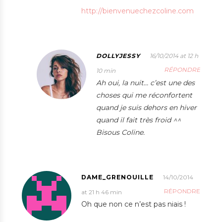
http://bienvenuechezcoline.com
DOLLYJESSY
16/10/2014 at 12 h
RÉPONDRE
10 min
Ah oui, la nuit… c’est une des
choses qui me réconfortent
quand je suis dehors en hiver
quand il fait très froid ^^
Bisous Coline.
DAME_GRENOUILLE
14/10/2014
RÉPONDRE
at 21 h 46 min
Oh que non ce n’est pas niais !