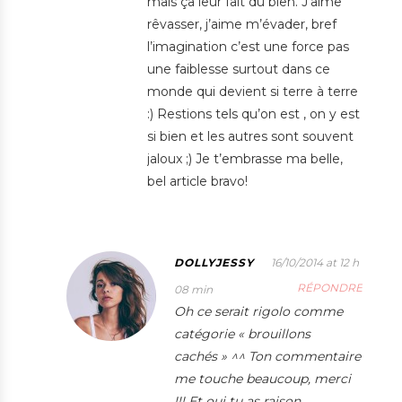
mais ça leur fait du bien. J’aime
rêvasser, j’aime m’évader, bref
l’imagination c’est une force pas
une faiblesse surtout dans ce
monde qui devient si terre à terre
:) Restions tels qu’on est , on y est
si bien et les autres sont souvent
jaloux ;) Je t’embrasse ma belle,
bel article bravo!
DOLLYJESSY
16/10/2014 at 12 h
RÉPONDRE
08 min
Oh ce serait rigolo comme
catégorie « brouillons
cachés » ^^ Ton commentaire
me touche beaucoup, merci
!!! Et oui tu as raison,