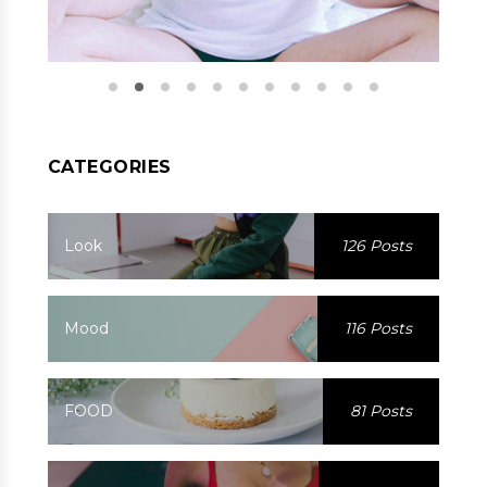
CATEGORIES
Look
126 Posts
Mood
116 Posts
FOOD
81 Posts