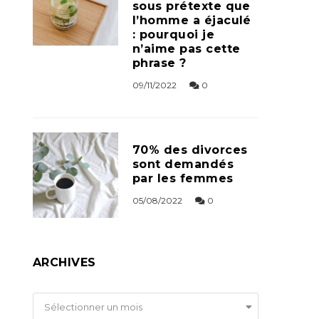
sous prétexte que
l’homme a éjaculé
: pourquoi je
n’aime pas cette
phrase ?
09/11/2022
0
70% des divorces
sont demandés
par les femmes
05/08/2022
0
ARCHIVES
Archives
Sélectionner un mois