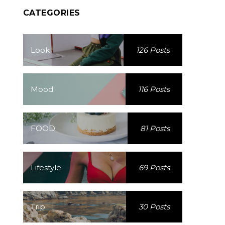
CATEGORIES
Look
126 Posts
Mood
116 Posts
FOOD
81 Posts
Lifestyle
69 Posts
Trip
30 Posts