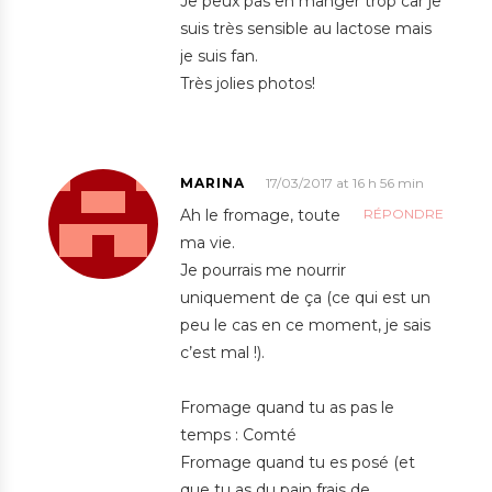
Je peux pas en manger trop car je
suis très sensible au lactose mais
je suis fan.
Très jolies photos!
MARINA
17/03/2017 at 16 h 56 min
Ah le fromage, toute
RÉPONDRE
ma vie.
Je pourrais me nourrir
uniquement de ça (ce qui est un
peu le cas en ce moment, je sais
c’est mal !).
Fromage quand tu as pas le
temps : Comté
Fromage quand tu es posé (et
que tu as du pain frais de