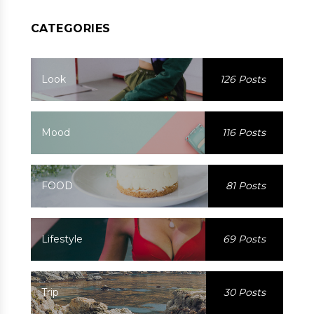
CATEGORIES
Look
126 Posts
Mood
116 Posts
FOOD
81 Posts
Lifestyle
69 Posts
Trip
30 Posts