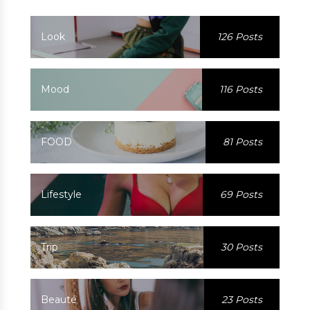
Look
126 Posts
Mood
116 Posts
FOOD
81 Posts
Lifestyle
69 Posts
Trip
30 Posts
Beauté
23 Posts