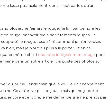
 me lasse pas facilement, donc il faut parfois qu’un
and plus jeune j’aimais le rouge, j’ai fini par peindre les
 en rouge, par avoir plein de vêtements rouges. Le
us supporté le rouge. Jusqu’à récemment je n’en voulais
a bien, mais je n’arrivais plus à la porter. Et en ce
ai quand même choisi
une robe intégralement rouge
pour
 semaine dans un autre article ! J’ai posté des photos sur
rriver du jour au lendemain que je veuille un changement
aine. Cela n’arrive pas toujours, mais quand je porte
uris, encore et encore, je me demande si je ne prends pas