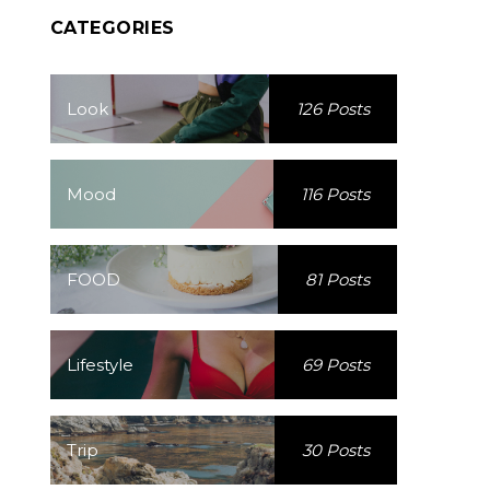
CATEGORIES
Look
126 Posts
Mood
116 Posts
FOOD
81 Posts
Lifestyle
69 Posts
Trip
30 Posts