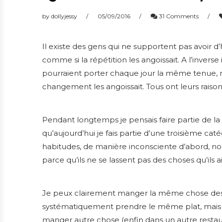
by
dollyjessy
05/09/2016
31 Comments
Il existe des gens qui ne supportent pas avoir d
comme si la répétition les angoissait. A l’inverse
pourraient porter chaque jour la même tenue,
changement les angoissait. Tous ont leurs raison
Pendant longtemps je pensais faire partie de la
qu’aujourd’hui je fais partie d’une troisième ca
habitudes, de manière inconsciente d’abord, 
parce qu’ils ne
se lassent pas des choses qu’ils 
Je peux clairement manger la même chose des jo
systématiquement prendre le même plat, mais je
manger autre chose (enfin dans un autre restaur