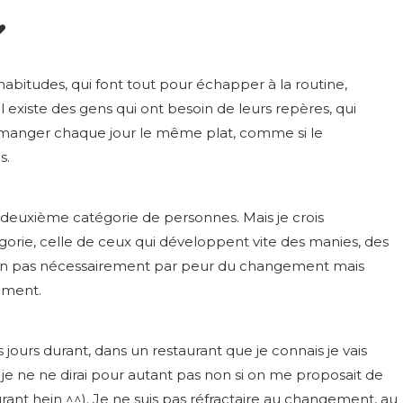
’habitudes, qui font tout pour échapper à la routine,
 il existe des gens qui ont besoin de leurs repères, qui
 manger chaque jour le même plat, comme si le
s.
 deuxième catégorie de personnes. Mais je crois
tégorie, celle de ceux qui développent vite des manies, des
non pas nécessairement par peur du changement mais
aiment.
urs durant, dans un restaurant que je connais je vais
 ne ne dirai pour autant pas non si on me proposait de
ant hein ^^). Je ne suis pas réfractaire au changement, au