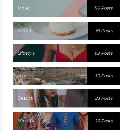
Mood
116 Posts
FOOD
81 Posts
Lifestyle
69 Posts
Trip
30 Posts
Beauté
23 Posts
Série TV
16 Posts