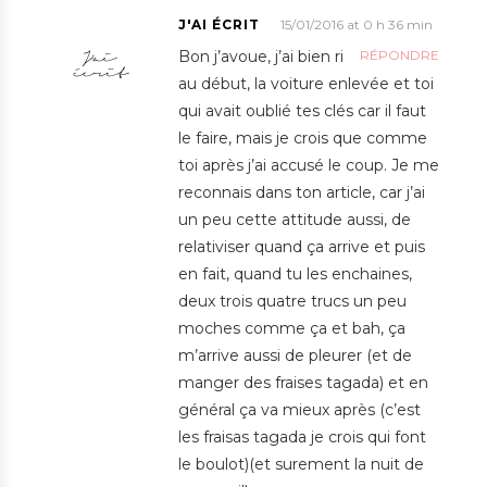
J'AI ÉCRIT
15/01/2016 at 0 h 36 min
Bon j’avoue, j’ai bien ri
RÉPONDRE
au début, la voiture enlevée et toi
qui avait oublié tes clés car il faut
le faire, mais je crois que comme
toi après j’ai accusé le coup. Je me
reconnais dans ton article, car j’ai
un peu cette attitude aussi, de
relativiser quand ça arrive et puis
en fait, quand tu les enchaines,
deux trois quatre trucs un peu
moches comme ça et bah, ça
m’arrive aussi de pleurer (et de
manger des fraises tagada) et en
général ça va mieux après (c’est
les fraisas tagada je crois qui font
le boulot)(et surement la nuit de