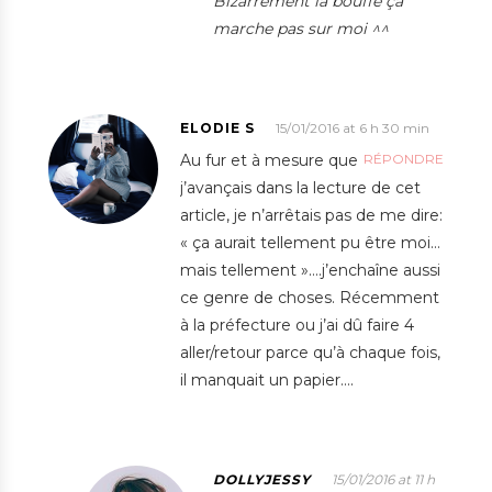
Bizarrement la bouffe ça
marche pas sur moi ^^
ELODIE S
15/01/2016 at 6 h 30 min
Au fur et à mesure que
RÉPONDRE
j’avançais dans la lecture de cet
article, je n’arrêtais pas de me dire:
« ça aurait tellement pu être moi…
mais tellement »….j’enchaîne aussi
ce genre de choses. Récemment
à la préfecture ou j’ai dû faire 4
aller/retour parce qu’à chaque fois,
il manquait un papier….
DOLLYJESSY
15/01/2016 at 11 h