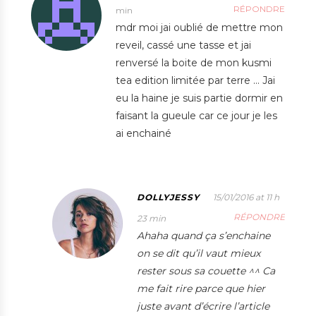
RÉPONDRE
min
mdr moi jai oublié de mettre mon
reveil, cassé une tasse et jai
renversé la boite de mon kusmi
tea edition limitée par terre … Jai
eu la haine je suis partie dormir en
faisant la gueule car ce jour je les
ai enchainé
DOLLYJESSY
15/01/2016 at 11 h
RÉPONDRE
23 min
Ahaha quand ça s’enchaine
on se dit qu’il vaut mieux
rester sous sa couette ^^ Ca
me fait rire parce que hier
juste avant d’écrire l’article