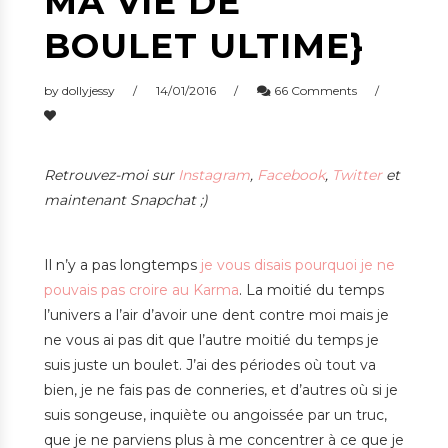
MA VIE DE
BOULET ULTIME}
by
dollyjessy
14/01/2016
66 Comments
Retrouvez-moi sur
Instagram
,
Facebook
,
Twitter
et
maintenant Snapchat ;)
Il n’y a pas longtemps
je vous disais pourquoi je ne
pouvais pas croire au Karma
. La moitié du temps
l’univers a l’air d’avoir une dent contre moi mais je
ne vous ai pas dit que l’autre moitié du temps je
suis juste un boulet. J’ai des périodes où tout va
bien, je ne fais pas de conneries, et d’autres où si je
suis songeuse, inquiète ou angoissée par un truc,
que je ne parviens plus à me concentrer à ce que je