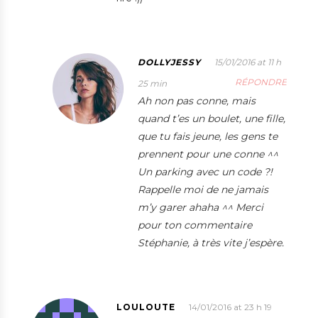
DOLLYJESSY
15/01/2016 at 11 h
RÉPONDRE
25 min
Ah non pas conne, mais
quand t’es un boulet, une fille,
que tu fais jeune, les gens te
prennent pour une conne ^^
Un parking avec un code ?!
Rappelle moi de ne jamais
m’y garer ahaha ^^ Merci
pour ton commentaire
Stéphanie, à très vite j’espère.
LOULOUTE
14/01/2016 at 23 h 19