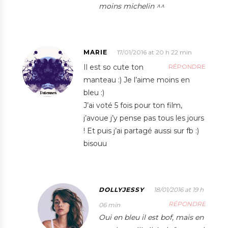
moins michelin ^^
MARIE
17/01/2016 at 20 h 22 min
Il est so cute ton
RÉPONDRE
manteau :) Je l’aime moins en
bleu :)
J’ai voté 5 fois pour ton film,
j’avoue j’y pense pas tous les jours
! Et puis j’ai partagé aussi sur fb :)
bisouu
DOLLYJESSY
18/01/2016 at 19 h
RÉPONDRE
06 min
Oui en bleu il est bof, mais en