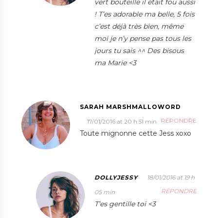
vert bouteille il était fou aussi
! T’es adorable ma belle, 5 fois
c’est déjà très bien, même
moi je n’y pense pas tous les
jours tu sais ^^ Des bisous
ma Marie <3
SARAH MARSHMALLOWORD
RÉPONDRE
17/01/2016 at 20 h 51 min
Toute mignonne cette Jess xoxo
DOLLYJESSY
18/01/2016 at 19 h
RÉPONDRE
05 min
T’es gentille toi <3