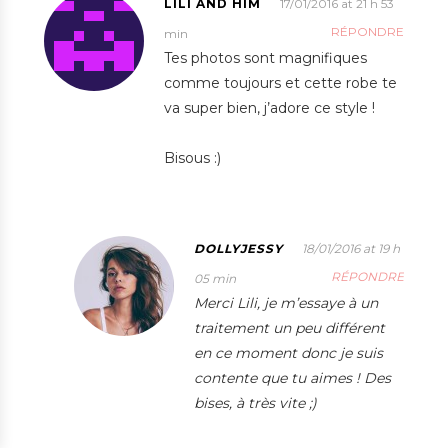
LILI AND HIM
17/01/2016 at 21 h 53
RÉPONDRE
min
Tes photos sont magnifiques
comme toujours et cette robe te
va super bien, j’adore ce style !
Bisous :)
DOLLYJESSY
18/01/2016 at 19 h
RÉPONDRE
05 min
Merci Lili, je m’essaye à un
traitement un peu différent
en ce moment donc je suis
contente que tu aimes ! Des
bises, à très vite ;)