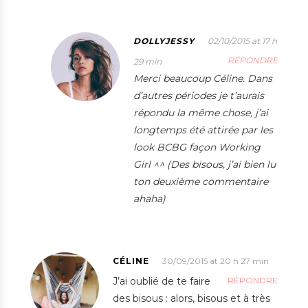
DOLLYJESSY
02/10/2015 at 17 h
RÉPONDRE
29 min
Merci beaucoup Céline. Dans
d’autres périodes je t’aurais
répondu la même chose, j’ai
longtemps été attirée par les
look BCBG façon Working
Girl ^^ (Des bisous, j’ai bien lu
ton deuxième commentaire
ahaha)
CÉLINE
30/09/2015 at 20 h 27 min
J’ai oublié de te faire
RÉPONDRE
des bisous : alors, bisous et à très