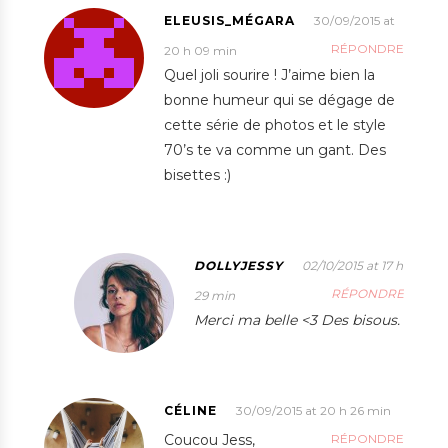
ELEUSIS_MÉGARA
30/09/2015 at
RÉPONDRE
20 h 09 min
Quel joli sourire ! J’aime bien la
bonne humeur qui se dégage de
cette série de photos et le style
70’s te va comme un gant. Des
bisettes :)
DOLLYJESSY
02/10/2015 at 17 h
RÉPONDRE
29 min
Merci ma belle <3 Des bisous.
CÉLINE
30/09/2015 at 20 h 26 min
Coucou Jess,
RÉPONDRE