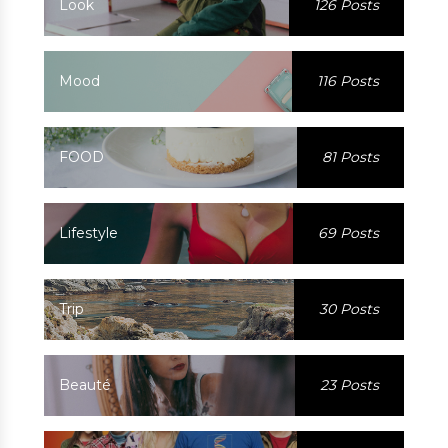
Look
126 Posts
Mood
116 Posts
FOOD
81 Posts
Lifestyle
69 Posts
Trip
30 Posts
Beauté
23 Posts