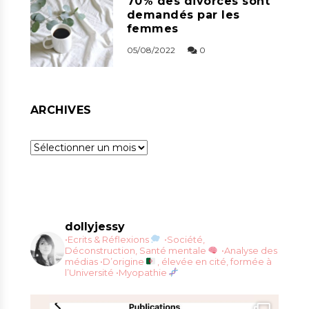
70% des divorces sont
demandés par les
femmes
05/08/2022
0
ARCHIVES
Archives
dollyjessy
•Ecrits & Réflexions
•Société,
Déconstruction, Santé mentale
•Analyse des
médias
•D’origine
, élevée en cité, formée à
l’Université
•Myopathie