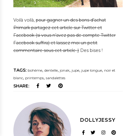
Voilà voilà,
pour gagner un des bons d’achat
Primark partagez cet article sur Twitter et
Facebook (si vous n’avez pas de compte Twitter
Facebook suffira) et laissez moi un petit
commentaire sous cet article ;)
Des bises !
TAGS:
,
,
,
,
,
bohème
dentelle
jonak
jupe
jupe longue
noir et
,
,
blanc
printemps
sandalettes
SHARE:
DOLLYJESSY