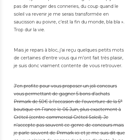
pas de manger des conneries, du coup quand le
soleil va revenir je me serais transformée en
saucisson au poivre, c’est la fin du monde, bla bla ».
Trop dur la vie.
Mais je repars à bloc, j’ai reçu quelques petits mots
de certaines d’entre vous qui m’ont fait très plaisir,
je suis donc vraiment contente de vous retrouver.
J’en profite pour vous proposer un joli concours
vous permettant de gagner 5 bons d’achats
Primark de 50€ à l’occasion de l’ouverture de la 5°
boutique en France le 06 Juin, plus exactement à
Créteil (centre commercial Créteil Soleil). Je
n’accepte pas souvent ce genre de concours mais
je parle souvent de Primark ici et je me suis dit que