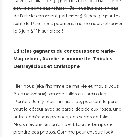
ça vous plairait de gagner des bons d’achats. Je ne
pouvais donc pas refuser ! Je vous indique en bas
de l’article comment participer ;) Si des gagnantes
sont de Paris nous pourrions même nous retrouver
le 6 juin à 11h sur place !
Edit: les gagnants du concours sont: Marie-
Maguelone, Aurélie as mounette, Tribulus,
Deltreylicious et Christophe
Hier nous (aka l’homme de ma vie et moi, si vous
êtes nouveaux) sommes allés au Jardin des
Plantes. Je n’y étais jamais allée, pourtant le parc
vaut le détour avec sa partie dédiée aux roses, une
autre dédiée aux pivoines, des serres de folie,…
Nous n’avons fait qu’un petit tour, le temps de
prendre ces photos. Comme pour chaque look