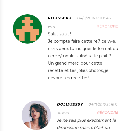
ROUSSEAU
04/11/2016 at 9 h 46
RÉPONDRE
min
Salut salut !
Je compte faire cette re7 ce w-e,
mais peux tu indiquer le format du
cercle/moule utilisé sil te plait ?
Un grand merci pour cette
recette et tes jolies photos, je
devore tes recettes!
DOLLYJESSY
04/11/2016 at 16 h
RÉPONDRE
36 min
Je ne sais plus exactement la
dimension mais c’était un