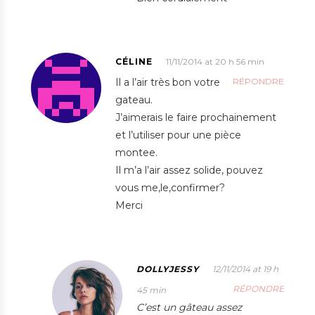
CÉLINE
11/11/2014 at 20 h 56 min
Il a l’air très bon votre
RÉPONDRE
gateau.
J’aimerais le faire prochainement
et l’utiliser pour une pièce
montee.
Il m’a l’air assez solide, pouvez
vous me,le,confirmer?
Merci
DOLLYJESSY
12/11/2014 at 19 h
RÉPONDRE
45 min
C’est un gâteau assez