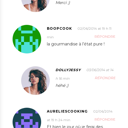
Merci ;)
BOOPCOOK
02/06/2014 at 19 h 11
RÉPONDRE
min
la gourmandise à l’état pure !
DOLLYJESSY
03/06/2014 at 14
RÉPONDRE
h 16 min
héhé ;)
AURELIESCOOKING
02/06/2014
RÉPONDRE
at 19 h 24 min
Et bien le jour où je ferai des