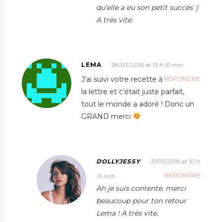
qu’elle a eu son petit succès :)
A très vite.
LEMA
28/03/2016 at 13 h 51 min
J’ai suivi votre recette à
RÉPONDRE
la lettre et c’était juste parfait,
tout le monde a adoré ! Donc un
GRAND merci
DOLLYJESSY
31/03/2016 at 10 h
RÉPONDRE
15 min
Ah je suis contente, merci
beaucoup pour ton retour
Lema ! A très vite.