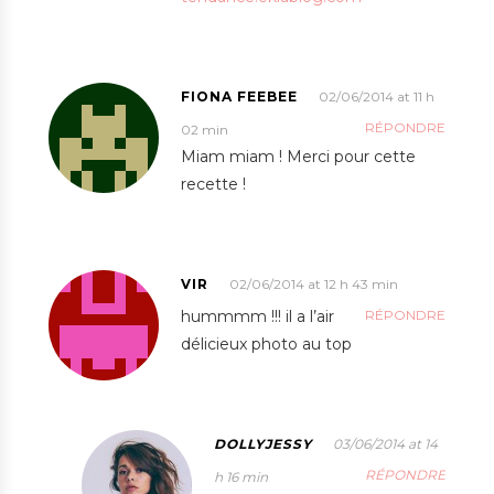
FIONA FEEBEE
02/06/2014 at 11 h
RÉPONDRE
02 min
Miam miam ! Merci pour cette
recette !
VIR
02/06/2014 at 12 h 43 min
hummmm !!! il a l’air
RÉPONDRE
délicieux photo au top
DOLLYJESSY
03/06/2014 at 14
RÉPONDRE
h 16 min