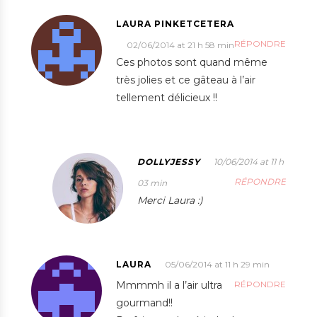
LAURA PINKETCETERA
RÉPONDRE
02/06/2014 at 21 h 58 min
Ces photos sont quand même
très jolies et ce gâteau à l’air
tellement délicieux !!
DOLLYJESSY
10/06/2014 at 11 h
RÉPONDRE
03 min
Merci Laura :)
LAURA
05/06/2014 at 11 h 29 min
Mmmmh il a l’air ultra
RÉPONDRE
gourmand!!