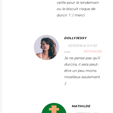
veille pour le lendemain
ou le biscuit risque de
durcir ? :/ merci
DOLLYJESSY
20/11/2016 at 12 h 50
RÉPONDRE
min
Je ne pense pas qu’il
durcira, il sera peut-
être un peu moins
moelleux seulement
:)
MATHILDE