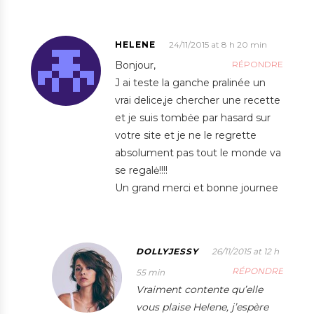
HELENE
24/11/2015 at 8 h 20 min
Bonjour,
RÉPONDRE
J ai teste la ganche pralinée un
vrai delice,je chercher une recette
et je suis tombėe par hasard sur
votre site et je ne le regrette
absolument pas tout le monde va
se regalė!!!!
Un grand merci et bonne journee
DOLLYJESSY
26/11/2015 at 12 h
RÉPONDRE
55 min
Vraiment contente qu’elle
vous plaise Helene, j’espère