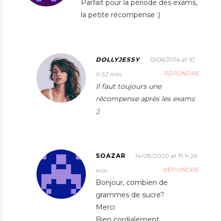
Parfait pour la période des exams,
la petite récompense :)
DOLLYJESSY
10/06/2014 at 10
RÉPONDRE
h 52 min
Il faut toujours une
récompense après les exams
;)
SOAZAR
14/08/2020 at 19 h 26
RÉPONDRE
min
Bonjour, combien de
grammes de sucre?
Merci
Bien cordialement