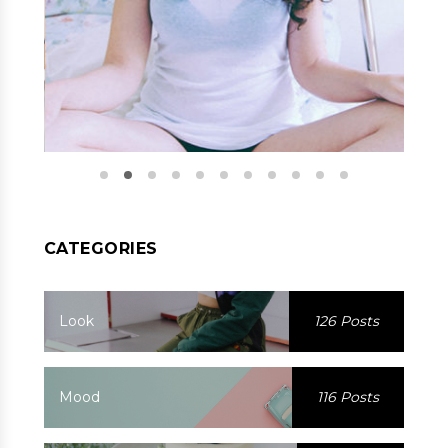
CATEGORIES
Look
126 Posts
Mood
116 Posts