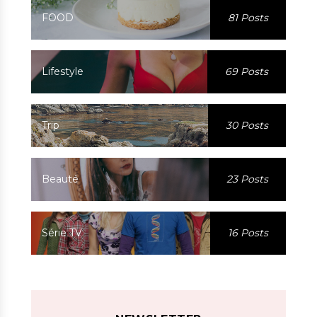
FOOD
81 Posts
Lifestyle
69 Posts
Trip
30 Posts
Beauté
23 Posts
Série TV
16 Posts