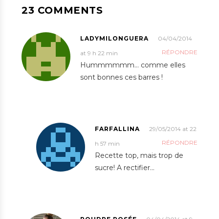
23 COMMENTS
LADYMILONGUERA
04/04/2014
RÉPONDRE
at 9 h 22 min
Hummmmmm… comme elles
sont bonnes ces barres !
FARFALLINA
29/05/2014 at 22
RÉPONDRE
h 57 min
Recette top, mais trop de
sucre! A rectifier…