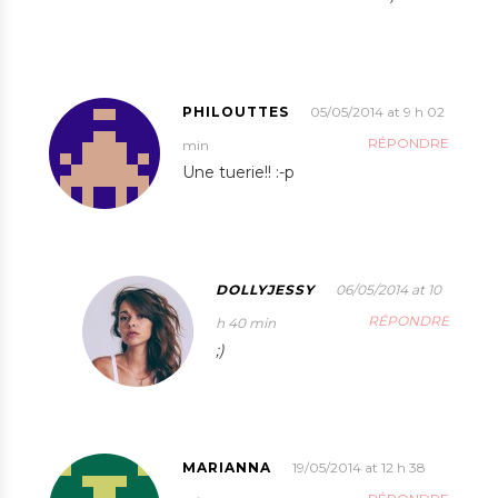
PHILOUTTES
05/05/2014 at 9 h 02
RÉPONDRE
min
Une tuerie!! :-p
DOLLYJESSY
06/05/2014 at 10
RÉPONDRE
h 40 min
;)
MARIANNA
19/05/2014 at 12 h 38