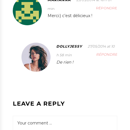
RÉPONDRE
min
Merci:) c’est délicieux !
DOLLYJESSY
27/05/2014 at 10
RÉPONDRE
h 58 min
De rien !
LEAVE A REPLY