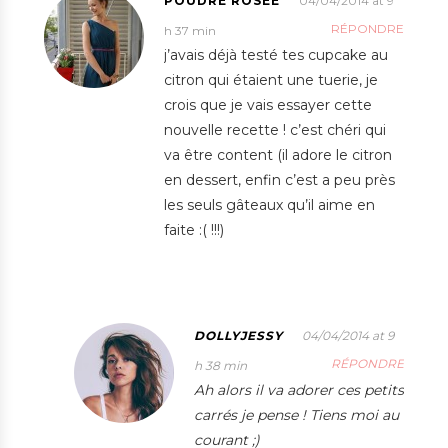
POUDRE ROSÉE
04/04/2014 at 9
RÉPONDRE
h 37 min
j’avais déjà testé tes cupcake au
citron qui étaient une tuerie, je
crois que je vais essayer cette
nouvelle recette ! c’est chéri qui
va être content (il adore le citron
en dessert, enfin c’est a peu près
les seuls gâteaux qu’il aime en
faite :( !!!)
DOLLYJESSY
04/04/2014 at 9
RÉPONDRE
h 38 min
Ah alors il va adorer ces petits
carrés je pense ! Tiens moi au
courant ;)