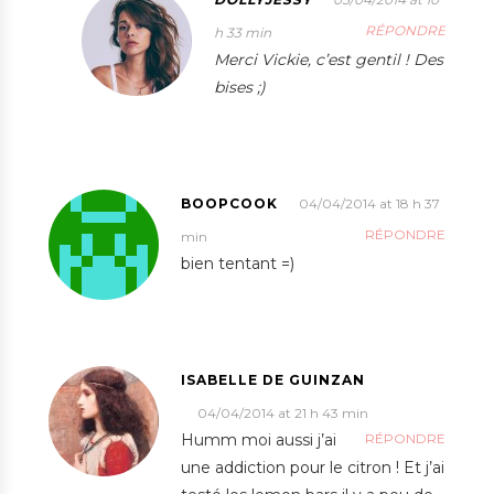
RÉPONDRE
h 33 min
Merci Vickie, c’est gentil ! Des
bises ;)
BOOPCOOK
04/04/2014 at 18 h 37
RÉPONDRE
min
bien tentant =)
ISABELLE DE GUINZAN
04/04/2014 at 21 h 43 min
Humm moi aussi j’ai
RÉPONDRE
une addiction pour le citron ! Et j’ai