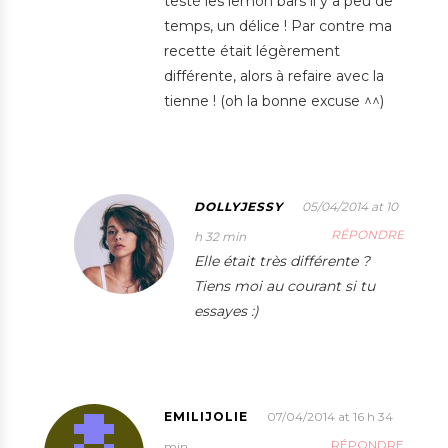
testé les lemon bars il y a peu de
temps, un délice ! Par contre ma
recette était légèrement
différente, alors à refaire avec la
tienne ! (oh la bonne excuse ^^)
DOLLYJESSY
05/04/2014 at 10
RÉPONDRE
h 32 min
Elle était très différente ?
Tiens moi au courant si tu
essayes :)
EMILIJOLIE
07/04/2014 at 16 h 34
RÉPONDRE
min