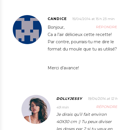
CANDICE
15/04/2014 at 15 h 23 min
Bonjour,
RÉPONDRE
Ca a l’air délicieux cette recette!
Par contre, pourrais-tu me dire le
format du moule que tu as utilisé?
Merci d’avance!
DOLLYJESSY
19/04/2014 at 12 h
RÉPONDRE
49 min
Je dirais qu’il fait environ
40X30 cm :) Tu peux diviser
les doses par 2 si tu veux en