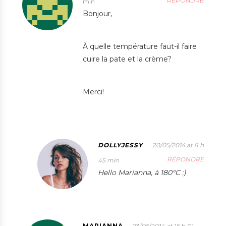
RÉPONDRE
min
Bonjour,
À quelle température faut-il faire
cuire la pate et la crème?
Merci!
DOLLYJESSY
20/05/2014 at 8 h
RÉPONDRE
45 min
Hello Marianna, à 180°C :)
MARIANNA
23/05/2014 at 16 h 01