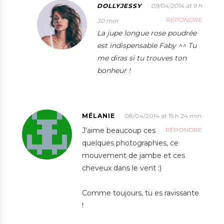
DOLLYJESSY
09/04/2014 at 9 h
RÉPONDRE
30 min
La jupe longue rose poudrée
est indispensable Faby ^^ Tu
me diras si tu trouves ton
bonheur !
MÉLANIE
08/04/2014 at 15 h 24 min
J’aime beaucoup ces
RÉPONDRE
quelques photographies, ce
mouvement de jambe et ces
cheveux dans le vent :)
Comme toujours, tu es ravissante
!