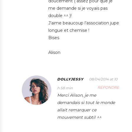
doucement ( assez pour que je
me demande si je voyais pas
double ^^ )!
J’aime beaucoup l’association jupe
longue et chemise !
Bises
Alison
DOLLYJESSY
08/04/2014 at 10
RÉPONDRE
h 58 min
Merci Alison, je me
demandais si tout le monde
allait remarquer ce
mouvement subtil ^^