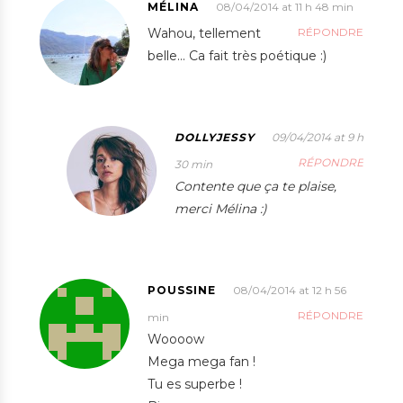
MÉLINA
08/04/2014 at 11 h 48 min
Wahou, tellement
RÉPONDRE
belle… Ca fait très poétique :)
DOLLYJESSY
09/04/2014 at 9 h
RÉPONDRE
30 min
Contente que ça te plaise,
merci Mélina :)
POUSSINE
08/04/2014 at 12 h 56
RÉPONDRE
min
Woooow
Mega mega fan !
Tu es superbe !