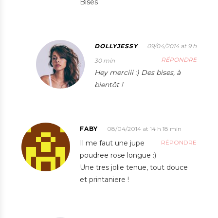
Bises
DOLLYJESSY
09/04/2014 at 9 h
RÉPONDRE
30 min
Hey merciii :) Des bises, à
bientôt !
FABY
08/04/2014 at 14 h 18 min
Il me faut une jupe
RÉPONDRE
poudree rose longue :)
Une tres jolie tenue, tout douce
et printaniere !