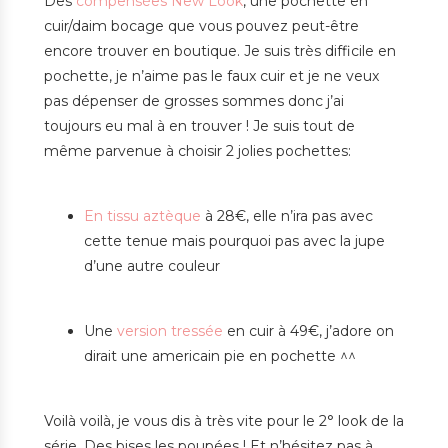
Des
compensées New Look
, une pochette en
cuir/daim bocage que vous pouvez peut-être
encore trouver en boutique. Je suis très difficile en
pochette, je n’aime pas le faux cuir et je ne veux
pas dépenser de grosses sommes donc j’ai
toujours eu mal à en trouver ! Je suis tout de
même parvenue à choisir 2 jolies pochettes:
En tissu aztèque
à 28€, elle n’ira pas avec
cette tenue mais pourquoi pas avec la jupe
d’une autre couleur
Une
version tressée
en cuir à 49€, j’adore on
dirait une americain pie en pochette ^^
Voilà voilà, je vous dis à très vite pour le 2° look de la
série. Des bises les poupées ! Et n’hésitez pas à