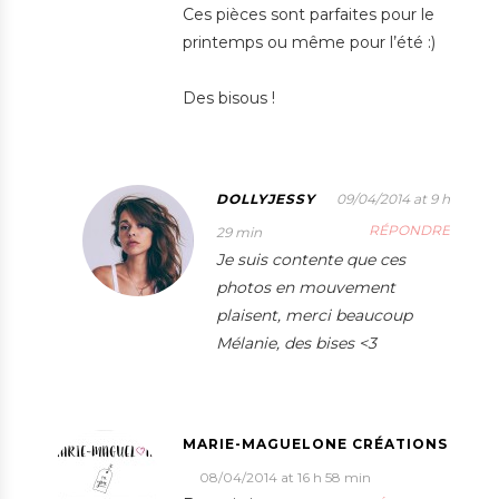
Ces pièces sont parfaites pour le
printemps ou même pour l’été :)
Des bisous !
DOLLYJESSY
09/04/2014 at 9 h
RÉPONDRE
29 min
Je suis contente que ces
photos en mouvement
plaisent, merci beaucoup
Mélanie, des bises <3
MARIE-MAGUELONE CRÉATIONS
08/04/2014 at 16 h 58 min