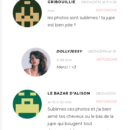
GRIBOUILLIE
08/04/2014 at 9 h 26
RÉPONDRE
min
les photos sont sublimes ! ta jupe
est bien jolie !!
DOLLYJESSY
08/04/2014 at 10
RÉPONDRE
h 58 min
Merci ! <3
LE BAZAR D'ALISON
08/04/2014
RÉPONDRE
at 10 h 32 min
Sublimes ces photos et j’ai bien
aimé tes cheveux ou le bas de la
jupe qui bougent tout