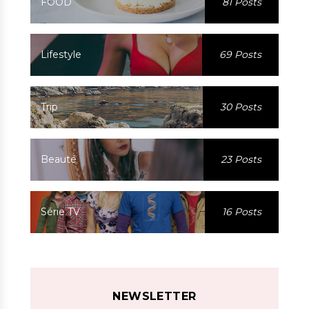
FOOD
81 Posts
Lifestyle
69 Posts
Trip
30 Posts
Beauté
23 Posts
Série TV
16 Posts
NEWSLETTER