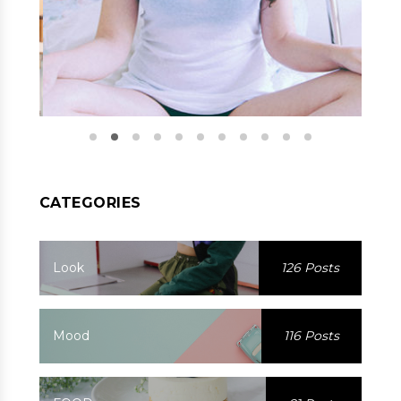
CATEGORIES
Look
126 Posts
Mood
116 Posts