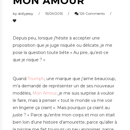
MON AMOUR
by
dollyjessy
15/09/2015
129 Comments
Depuis peu, lorsque j’hésite à accepter une
proposition que je juge risquée ou délicate, je me
pose la question toute bête « Au pire, qu’est-ce
que je risque ? »
Quand
Triumph
, une marque que j’aime beaucoup,
m’a demandé de représenter un de ses nouveaux
modèles,
Mon Amour
, je me suis surprise à vouloir
le faire, mais à penser « tout le monde va me voir
en lingerie ça craint ». Mais pourquoi ça craint au
juste ? « Parce qu’entre mon corps et moi on était
bien loin d’une histoire d’amourette, parce qu’aller à
la piscine me fait toujours un peu angoisser, parce