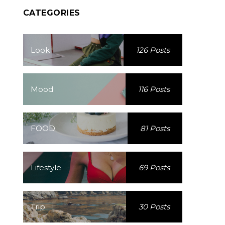
CATEGORIES
Look
126 Posts
Mood
116 Posts
FOOD
81 Posts
Lifestyle
69 Posts
Trip
30 Posts