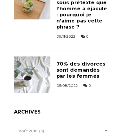
sous prétexte que
l’homme a éjaculé
: pourquoi je
n’aime pas cette
phrase ?
09/11/2022
0
70% des divorces
sont demandés
par les femmes
05/08/2022
0
ARCHIVES
Archives
août 2016 (6)