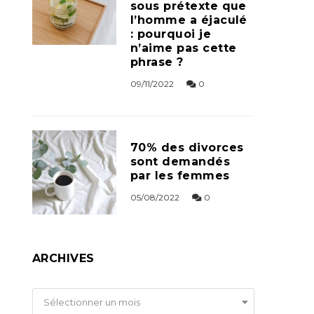
sous prétexte que
l’homme a éjaculé
: pourquoi je
n’aime pas cette
phrase ?
09/11/2022
0
70% des divorces
sont demandés
par les femmes
05/08/2022
0
ARCHIVES
Archives
Sélectionner un mois