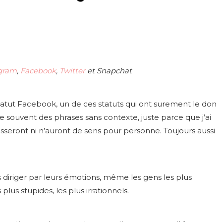
gram
,
Facebook
,
Twitter
et Snapchat
tatut Facebook, un de ces statuts qui ont surement le don
e souvent des phrases sans contexte, juste parce que j’ai
éresseront ni n’auront de sens pour personne. Toujours aussi
uis diriger par leurs émotions, même les gens les plus
lus stupides, les plus irrationnels.