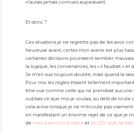
n’aurais jamais connues auparavant.
Et donc ?
Ces situations je ne regrette pas de les avoir conn
heureuse avant, certes mon avenir est plus hasa
certaines décisions pourraient sembler mauvais
la logique, les convenances, les « il faudrait » et a
Je m’en suis toujours doutée, mais quand la raiso
Pour moi les règles étaient tellement importante
être vue comme celle qui ne prendrait aucune déc
oubliais ce que moi je voulais, au delà de toute
cela arrive lorsque je ne m’écoute pas vraiment. M
en manifestant un énorme rejet de ce que je m’é
de
mon parcours scolaire
et
du CDI que j’ai bien