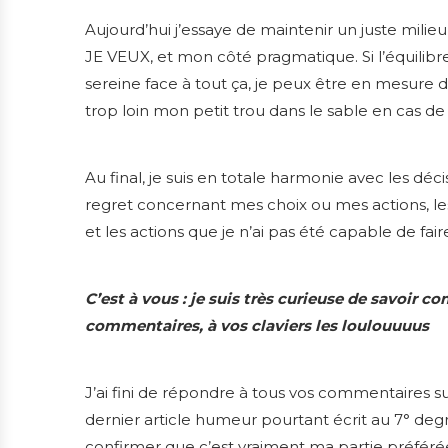
Aujourd’hui j’essaye de maintenir un juste milie
JE VEUX, et mon côté pragmatique. Si l’équilibre
sereine face à tout ça, je peux être en mesure d
trop loin mon petit trou dans le sable en cas de
Au final, je suis en totale harmonie avec les déci
regret concernant mes choix ou mes actions, les
et les actions que je n’ai pas été capable de fair
C’est à vous : je suis très curieuse de savoir
commentaires, à vos claviers les loulouuuus
J’ai fini de répondre à tous vos commentaires sur
dernier article humeur pourtant écrit au 7° d
confirmer que c’est vraiment ma partie préfér