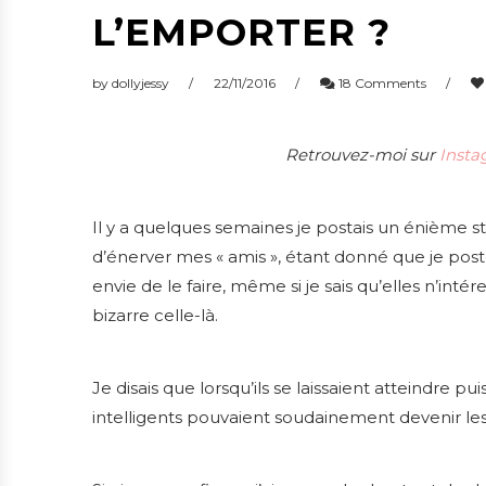
L’EMPORTER ?
by
dollyjessy
22/11/2016
18 Comments
Retrouvez-moi sur
Insta
Il y a quelques semaines je postais un énième s
d’énerver mes « amis », étant donné que je post
envie de le faire, même si je sais qu’elles n’int
bizarre celle-là.
Je disais que lorsqu’ils se laissaient atteindre p
intelligents pouvaient soudainement devenir les p