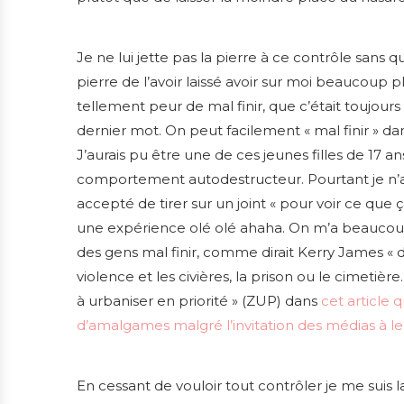
Je ne lui jette pas la pierre à ce contrôle sans qui
pierre de l’avoir laissé avoir sur moi beaucoup plu
tellement peur de mal finir, que c’était toujours 
dernier mot. On peut facilement « mal finir » d
J’aurais pu être une de ces jeunes filles de 17 an
comportement autodestructeur. Pourtant je n’ai 
accepté de tirer sur un joint « pour voir ce que ç
une expérience olé olé ahaha. On m’a beaucoup tr
des gens mal finir, comme dirait Kerry James « d’
violence et les civières, la prison ou le cimetière
à urbaniser en priorité » (ZUP) dans
cet article 
d’amalgames malgré l’invitation des médias à le 
En cessant de vouloir tout contrôler je me suis l