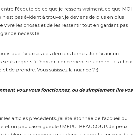
u entre l’écoute de ce que je ressens vraiment, ce que MOI
 n’est pas évident à trouver, je deviens de plus en plus
e vivre les choses et de les ressentir tout en gardant pas
 grande nécessité.
sions que j’ai prises ces derniers temps. Je n’ai aucun
 seuls regrets à l’horizon concernent seulement les choix
e et de prendre. Vous saisissez la nuance ? :)
 comment vous vous fonctionnez, ou de simplement lire vos
 les articles précédents, j’ai été étonnée de l’accueil du
egré et un peu casse gueule ! MERCI BEAUCOUP. Je peux
ée du blog les commentaires, donc je compte sur vous hein