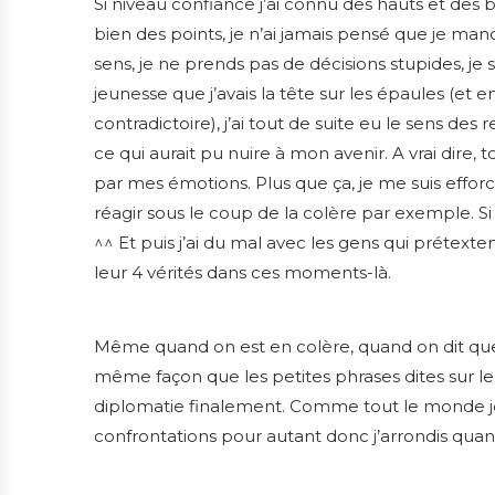
Si niveau confiance j’ai connu des hauts et des 
bien des points, je n’ai jamais pensé que je ma
sens, je ne prends pas de décisions stupides, je 
jeunesse que j’avais la tête sur les épaules (et
contradictoire), j’ai tout de suite eu le sens des
ce qui aurait pu nuire à mon avenir. A vrai dire,
par mes émotions. Plus que ça, je me suis efforc
réagir sous le coup de la colère par exemple. Si 
^^ Et puis j’ai du mal avec les gens qui prétext
leur 4 vérités dans ces moments-là.
Même quand on est en colère, quand on dit quel
même façon que les petites phrases dites sur l
diplomatie finalement. Comme tout le monde je l’a
confrontations pour autant donc j’arrondis quan