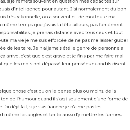
bas, si je remets souvent en question mes capacités sur
nquais d’intelligence pour autant. J’ai normalement du bon
suis très rationnelle, on a souvent dit de moi toute ma
 en même temps que j’avais la tête ailleurs, pas forcément
 responsabilités, je prenais distance avec tous ceux et tout
 toute ma vie je me suis efforcée de ne pas me laisser guider
ée de les taire. Je n’ai jamais été le genre de personne a
ça arrive, c’est que
c’est grave et je finis par me faire mal
ent que les mots ont dépassé leur pensées quand ils disent
que chose c’est qu’on le pense plus ou moins, de la
e ton de l’humour quand il s’agit seulement d’une forme de
i déjà fait, si je suis franche je n’aime pas les
d même les angles et tente aussi d’y mettre les formes.