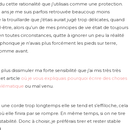
u cette rationalité que j’utilisais comme une protection.
28 ans je me suis parfois retrouvée beaucoup moins
 la trouillarde que j’étais aurait jugé trop délicates, quand
l-être, alors qu’un de mes principes de vie était de toujours
, en toutes circonstances, quitte à ignorer un peu la réalité
horique je n’avais plus forcément les pieds sur terre,
 comme avant.
plus dissimuler ma forte sensibilité que j’ai mis très très
et article
où je vous expliquais pourquoi écrire des choses
oblématique
ou mal venu.
r une corde trop longtemps elle se tend et s’effiloche, cela
où elle finira par se rompre. En même temps, si on ne tire
bilité. Donc à choisir, je préférais tirer et rester stable
.