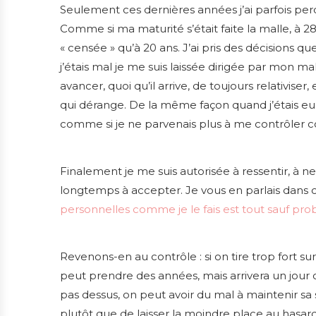
Seulement ces dernières années j’ai parfois perd
Comme si ma maturité s’était faite la malle, à 
« censée » qu’à 20 ans. J’ai pris des décisions que
j’étais mal je me suis laissée dirigée par mon ma
avancer, quoi qu’il arrive, de toujours relativiser
qui dérange. De la même façon quand j’étais eup
comme si je ne parvenais plus à me contrôler
Finalement je me suis autorisée à ressentir, à ne 
longtemps à accepter. Je vous en parlais dans c
personnelles comme je le fais est tout sauf pr
Revenons-en au contrôle : si on tire trop fort su
peut prendre des années, mais arrivera un jour 
pas dessus, on peut avoir du mal à maintenir sa sta
plutôt que de laisser la moindre place au hasard