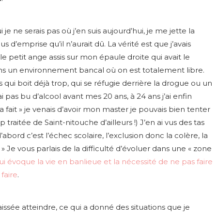
 je ne serais pas où j’en suis aujourd’hui, je me jette la
s d’emprise qu’il n’aurait dû. La vérité est que j’avais
le petit ange assis sur mon épaule droite qui avait le
ans un environnement bancal où on est totalement libre.
s qui boit déjà trop, qui se réfugie derrière la drogue ou un
pas bu d’alcool avant mes 20 ans, à 24 ans j’ai enfin
a fait » je venais d’avoir mon master je pouvais bien tenter
aitée de Saint-nitouche d’ailleurs !) J’en ai vus des tas
abord c’est l’échec scolaire, l’exclusion donc la colère, la
. » Je vous parlais de la difficulté d’évoluer dans une « zone
qui évoque la vie en banlieue et la nécessité de ne pas faire
faire
.
aissée atteindre, ce qui a donné des situations que je