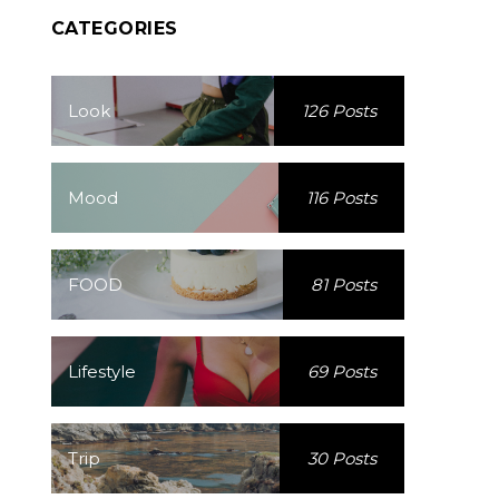
CATEGORIES
Look
126 Posts
Mood
116 Posts
FOOD
81 Posts
Lifestyle
69 Posts
Trip
30 Posts