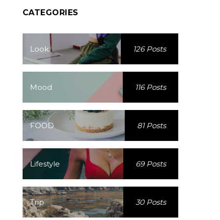
CATEGORIES
Look
126 Posts
Mood
116 Posts
FOOD
81 Posts
Lifestyle
69 Posts
Trip
30 Posts