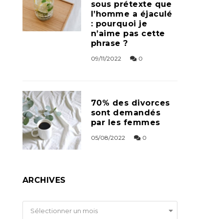
sous prétexte que
l’homme a éjaculé
: pourquoi je
n’aime pas cette
phrase ?
09/11/2022
0
70% des divorces
sont demandés
par les femmes
05/08/2022
0
ARCHIVES
Archives
Sélectionner un mois