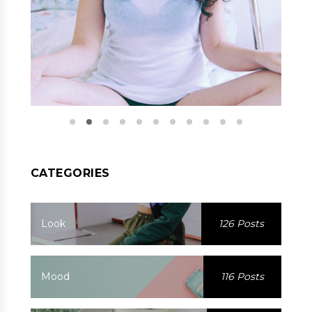
CATEGORIES
Look
126 Posts
Mood
116 Posts