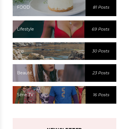
FOOD
81 Posts
Lifestyle
69 Posts
Trip
30 Posts
Beauté
23 Posts
Série TV
16 Posts