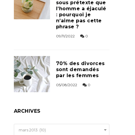
sous prétexte que
l’homme a éjaculé
: pourquoi je
n’aime pas cette
phrase ?
09/11/2022
0
70% des divorces
sont demandés
par les femmes
05/08/2022
0
ARCHIVES
Archives
mars 2013 (10)