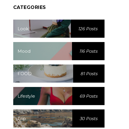
CATEGORIES
Look
126 Posts
Mood
116 Posts
FOOD
81 Posts
Lifestyle
69 Posts
Trip
30 Posts