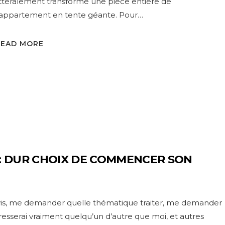
ittéralement transformé une pièce entière de
’appartement en tente géante. Pour…
READ MORE
S: DUR CHOIX DE COMMENCER SON
’avis, me demander quelle thématique traiter, me demander
ntéresserai vraiment quelqu’un d’autre que moi, et autres