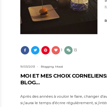
l
l
1
13
19/03/2013
Blogging
,
Mood
MOI ET MES CHOIX CORNELIEN
BLOG…
Après des années à vouloir le faire, changer d
si j’aurai le temps d’écrire régulièrement, si j’i