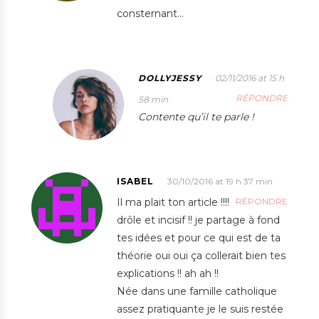
consternant…
DOLLYJESSY
02/11/2016 at 15 h
RÉPONDRE
58 min
Contente qu’il te parle !
ISABEL
30/10/2016 at 19 h 37 min
Il ma plait ton article !!!!
RÉPONDRE
drôle et incisif !! je partage à fond
tes idées et pour ce qui est de ta
théorie oui oui ça collerait bien tes
explications !! ah ah !!
Née dans une famille catholique
assez pratiquante je le suis restée