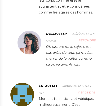
leur corps comme elles le
souhaitent et être considérées
comme les égales des hommes.
DOLLYJESSY
02/11/2016 at 15 h
RÉPONDRE
58 min
Oh rassure toi le sujet n’est
pas drôle du tout, ça me fait
marrer de le traiter comme
ça on va dire. Ah ça…
LU QUI LIT
30/10/2016 at 19 h 34
RÉPONDRE
min
Mordant ton article… et véridique,
malheureusement. C’est