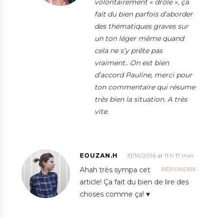
volontairement « drôle », ça
fait du bien parfois d’aborder
des thématiques graves sur
un ton léger même quand
cela ne s’y prête pas
vraiment.. On est bien
d’accord Pauline, merci pour
ton commentaire qui résume
très bien la situation. A très
vite.
EOUZAN.H
31/10/2016 at 11 h 17 min
Ahah très sympa cet
RÉPONDRE
article! Ça fait du bien de lire des
choses comme ça! ♥