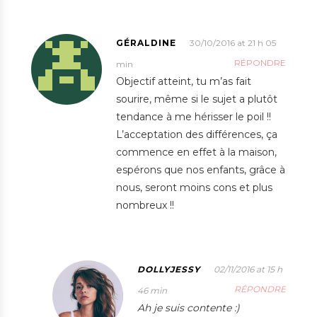
GÉRALDINE
30/10/2016 at 21 h 05
RÉPONDRE
min
Objectif atteint, tu m’as fait
sourire, même si le sujet a plutôt
tendance à me hérisser le poil !!
L’acceptation des différences, ça
commence en effet à la maison,
espérons que nos enfants, grâce à
nous, seront moins cons et plus
nombreux !!
DOLLYJESSY
02/11/2016 at 15 h
RÉPONDRE
46 min
Ah je suis contente :)