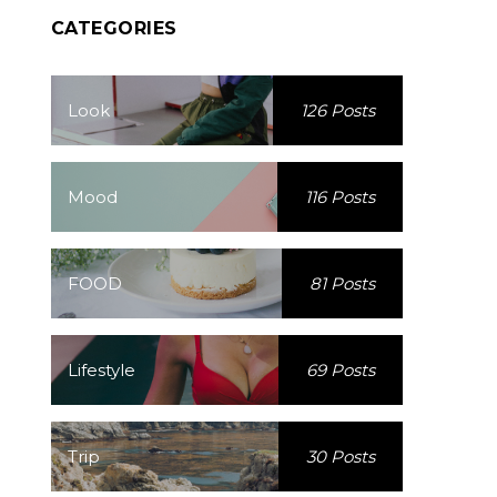
CATEGORIES
Look
126 Posts
Mood
116 Posts
FOOD
81 Posts
Lifestyle
69 Posts
Trip
30 Posts