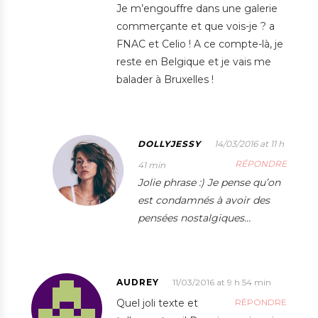
Je m’engouffre dans une galerie
commerçante et que vois-je ? a
FNAC et Celio ! A ce compte-là, je
reste en Belgique et je vais me
balader à Bruxelles !
DOLLYJESSY
14/03/2016 at 11 h
RÉPONDRE
41 min
Jolie phrase :) Je pense qu’on
est condamnés à avoir des
pensées nostalgiques…
AUDREY
11/03/2016 at 9 h 54 min
Quel joli texte et
RÉPONDRE