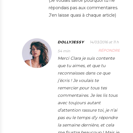
(Je voulais savoir pourquoi tu ne
répondais pas aux commentaires.
J'en laisse quasi à chaque article)
DOLLYJESSY
14/03/2016 at 11 h
RÉPONDRE
54 min
Merci Clara je suis contente
que tu aimes, et que tu
reconnaisses dans ce que
j’écris ! Je voulais te
remercier pour tous tes
commentaires. Je les lis tous
avec toujours autant
d’attention rassure toi, je n’ai
pas eu le temps d’y répondre
la semaine dernière, et cela
me frustre beaucoup ! Mais je