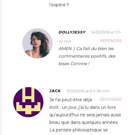
l’espère !!
DOLLYJESSY
14/03/2016 at 11 h
RÉPONDRE
42 min
AMEN :) Ca fait du bien les
commentaires positifs, des
bises Corinne !
JACK
11/03/2016 at 8 h 28 min
Je l’ai peut-être déjà
RÉPONDRE
écrit : un jour, j’ai lu dans un livre
qu’aujourd’hui ne sera jamais aussi
beau que dans quelques années.
La pensée philosophique se