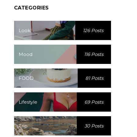
CATEGORIES
Look
126 Posts
Mood
116 Posts
FOOD
81 Posts
Lifestyle
69 Posts
Trip
30 Posts