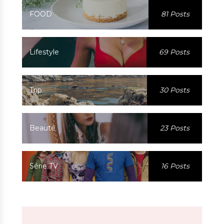
FOOD
81 Posts
Lifestyle
69 Posts
Trip
30 Posts
Beauté
23 Posts
Série TV
16 Posts