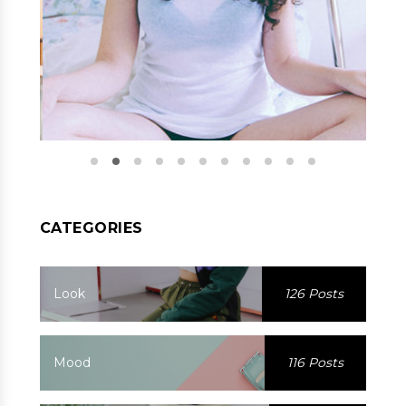
CATEGORIES
Look
126 Posts
Mood
116 Posts