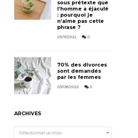
sous prétexte que
l’homme a éjaculé
: pourquoi je
n’aime pas cette
phrase ?
09/11/2022
0
70% des divorces
sont demandés
par les femmes
05/08/2022
0
ARCHIVES
Archives
Sélectionner un mois