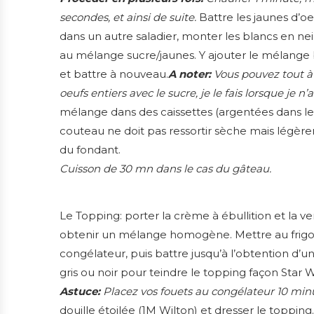
secondes, et ainsi de suite.
Battre les jaunes d’oe
dans un autre saladier, monter les blancs en ne
au mélange sucre/jaunes. Y ajouter le mélange 
et battre à nouveau.
A noter:
Vous pouvez tout à 
oeufs entiers avec le sucre, je le fais lorsque je n
mélange dans des caissettes (argentées dans le c
couteau ne doit pas ressortir sèche mais légère
du fondant.
Cuisson de 30 mn dans le cas du gâteau.
Le Topping: porter la crème à ébullition et la v
obtenir un mélange homogène. Mettre au frigo 
congélateur, puis battre jusqu’à l’obtention d’u
gris ou noir pour teindre le topping façon Star W
Astuce:
Placez vos fouets au congélateur 10 min
douille étoilée (1M Wilton) et dresser le topping.