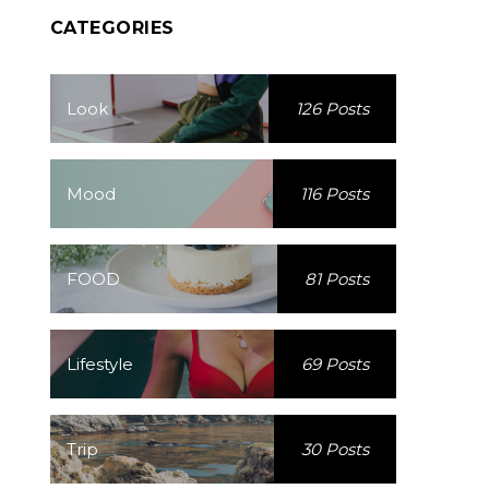
CATEGORIES
Look
126 Posts
Mood
116 Posts
FOOD
81 Posts
Lifestyle
69 Posts
Trip
30 Posts