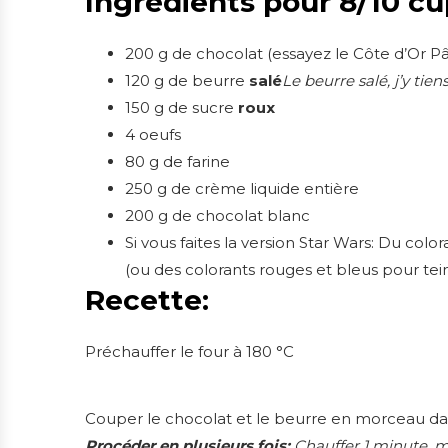
Ingrédients pour 8/10 c
200 g de chocolat (essayez le Côte d’Or Pâti
120 g de beurre
salé
Le beurre salé, j’y tie
150 g de sucre
roux
4 oeufs
80 g de farine
250 g de crème liquide entière
200 g de chocolat blanc
Si vous faites la version Star Wars: Du colo
(ou des colorants rouges et bleus pour tei
Recette:
Préchauffer le four à 180 °C
Couper le chocolat et le beurre en morceau dans
Procéder en plusieurs fois:
Chauffer 1 minute, mé