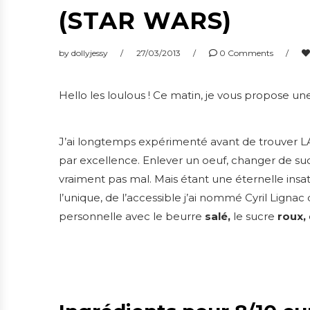
(STAR WARS)
by
dollyjessy
27/03/2013
0 Comments
Hello les loulous ! Ce matin, je vous propose u
J’ai longtemps expérimenté avant de trouver LA
par excellence. Enlever un oeuf, changer de sucre, 
vraiment pas mal. Mais étant une éternelle insat
l’unique, de l’accessible j’ai nommé Cyril Ligna
personnelle avec le beurre
salé,
le sucre
roux,