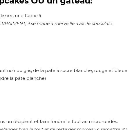
upcakes OU un gâteau:
ssier, une tuerie !)
ns VRAIMENT, il se marie à merveille avec le chocolat !
rant noir ou gris, de la pâte à sucre blanche, rouge et bleue
ndre la pâte blanche)
 un récipient et faire fondre le tout au micro-ondes.
langer bien le tout et s’il reste des morceaux, remettre 30