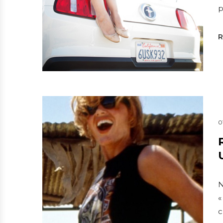
p
0
N
«
c