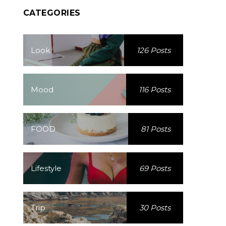
CATEGORIES
Look
126 Posts
Mood
116 Posts
FOOD
81 Posts
Lifestyle
69 Posts
Trip
30 Posts