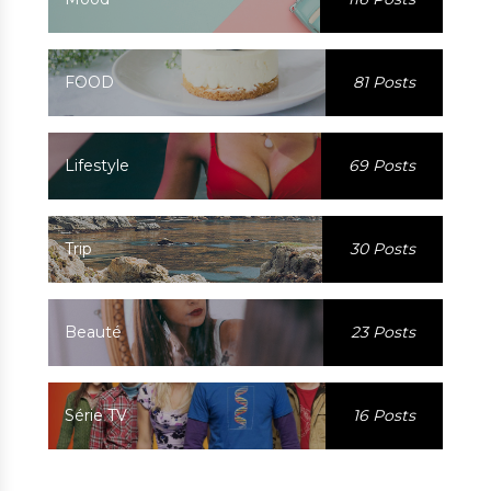
FOOD
81 Posts
Lifestyle
69 Posts
Trip
30 Posts
Beauté
23 Posts
Série TV
16 Posts