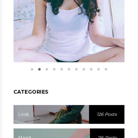
CATEGORIES
Look
126 Posts
Mood
116 Posts