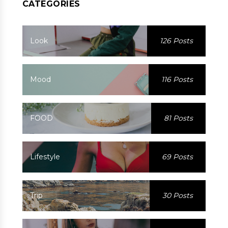
CATEGORIES
Look
126 Posts
Mood
116 Posts
FOOD
81 Posts
Lifestyle
69 Posts
Trip
30 Posts