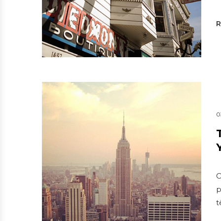
0
O
p
t