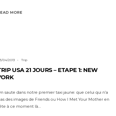
READ MORE
3/04/2013
Trip
TRIP USA 21 JOURS – ETAPE 1: NEW
YORK
n saute dans notre premier taxi jaune: que celui qui n’a
as des images de Friends ou How I Met Your Mother en
ête à ce moment là…