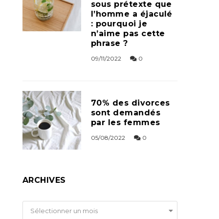
sous prétexte que
l’homme a éjaculé
: pourquoi je
n’aime pas cette
phrase ?
09/11/2022
0
70% des divorces
sont demandés
par les femmes
05/08/2022
0
ARCHIVES
Archives
Sélectionner un mois