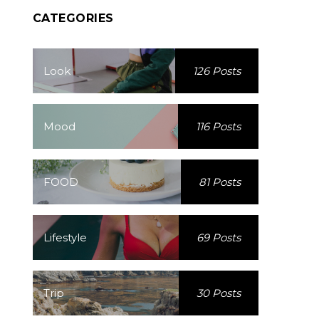
CATEGORIES
Look
126 Posts
Mood
116 Posts
FOOD
81 Posts
Lifestyle
69 Posts
Trip
30 Posts