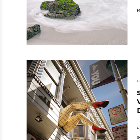
1
5
s